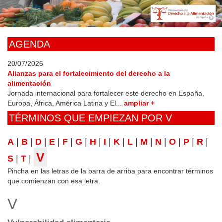
Skip
to
main
content
AGENDA
20/07/2026
Alianzas para el fortalecimiento del derecho a la
alimentación
Jornada internacional para fortalecer este derecho en España,
Europa, África, América Latina y El...
ampliar +
TÉRMINOS QUE EMPIEZAN POR V
A
|
B
|
D
|
E
|
F
|
G
|
H
|
I
|
K
|
L
|
M
|
N
|
O
|
P
|
R
|
V
S
|
T
|
Pincha en las letras de la barra de arriba para encontrar términos
que comienzan con esa letra.
V