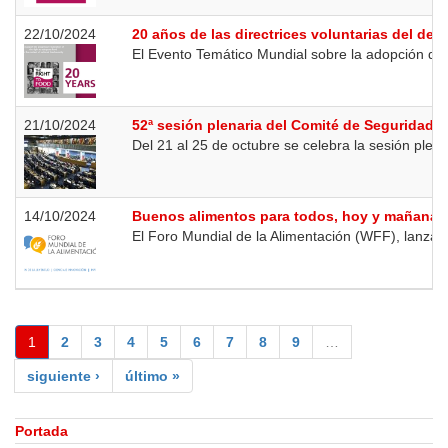
22/10/2024
20 años de las directrices voluntarias del der
El Evento Temático Mundial sobre la adopción de l
21/10/2024
52ª sesión plenaria del Comité de Seguridad A
Del 21 al 25 de octubre se celebra la sesión plena
14/10/2024
Buenos alimentos para todos, hoy y mañana
El Foro Mundial de la Alimentación (WFF), lanzado
1
2
3
4
5
6
7
8
9
…
siguiente ›
último »
Portada