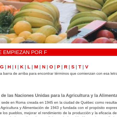
 EMPIEZAN POR F
G
|
H
|
I
|
K
|
L
|
M
|
N
|
O
|
P
|
R
|
S
|
T
|
V
 la barra de arriba para encontrar términos que comienzan con esa letr
de las Naciones Unidas para la Agricultura y la Aliment
on sede en Roma creada en 1945 en la ciudad de Québec como resulta
Agricultura y Alimentación de 1943 y fundada con el propósito expreso
e los pueblos, mejorar el rendimiento de la producción y la eficacia de