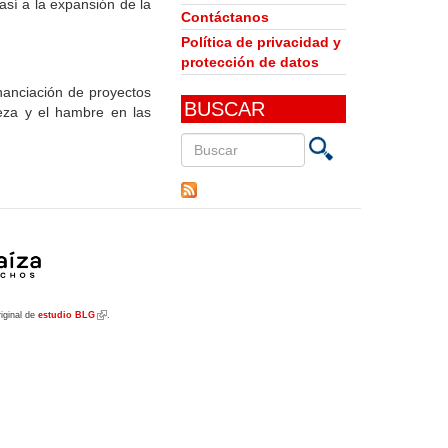
 así a la expansión de la
Contáctanos
Política de privacidad y
protección de datos
anciación de proyectos
BUSCAR
breza y el hambre en las
Buscar
en
este
sitio
riginal de
estudio BLG
(link
.
is
external)