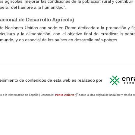
s agrícolas, mejorar las condiciones de la población rural y contribuir
iberar del hambre a la humanidad”.
acional de Desarrollo Agrícola)
 de Naciones Unidas con sede en Roma dedicada a la promoción y fin
icultura y la alimentación, con el objetivo final de erradicar la po
 mundo, y en especial de los países en desarrollo más pobres.
enimiento de contenidos de esta web es realizado por
o a la Alimentación de España | Desarrollo:
Punto Abierto
(link
sobre la idea original de knoWare y diseño o
is
external)