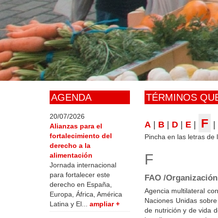
Skip
to
main
content
AGENDA
TÉRMINOS QUE
20/07/2026
F
A
|
B
|
D
|
E
|
|
Alianzas para el
fortalecimiento del
Pincha en las letras de
derecho a la
alimentación
F
Jornada internacional
para fortalecer este
FAO /Organización 
derecho en España,
Agencia multilateral c
Europa, África, América
Naciones Unidas sobre 
Latina y El...
ampliar +
de nutrición y de vida d