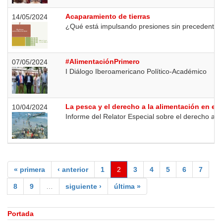
Acaparamiento de tierras
14/05/2024
¿Qué está impulsando presiones sin precedentes so
#AlimentaciónPrimero
07/05/2024
I Diálogo Iberoamericano Político-Académico
La pesca y el derecho a la alimentación en el
10/04/2024
Informe del Relator Especial sobre el derecho a l
« primera
‹ anterior
1
2
3
4
5
6
7
8
9
…
siguiente ›
última »
Portada