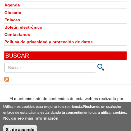
Agenda
Glosario
Enlaces
Boletín electrónico
Contáctanos
Política de privacidad y protección de datos
BUSCAR
Buscar
en
este
sitio
El mantenimiento de contenidos de esta web es realizado por
Utilizamos cookies para mejorar tu experiencia.Pinchando en cualquier
enlace de esta página estás dando tu consentimiento para utilizar cookies.
No, quiero más información
© Observatorio del Derecho a la Alimentación de España | Desarrollo:
Punto Abierto
(link
sobre la
idea original de knoWare y diseño original de
estudio BLG
(link
.
is
Sí, de acuerdo
is
external)