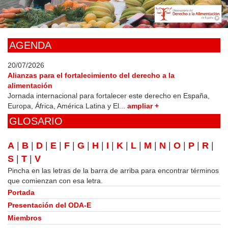
Skip
to
main
content
AGENDA
20/07/2026
Alianzas para el fortalecimiento del derecho a la
alimentación
Jornada internacional para fortalecer este derecho en España,
Europa, África, América Latina y El...
ampliar +
GLOSARIO
A
|
B
|
D
|
E
|
F
|
G
|
H
|
I
|
K
|
L
|
M
|
N
|
O
|
P
|
R
|
S
|
T
|
V
Pincha en las letras de la barra de arriba para encontrar términos
que comienzan con esa letra.
Portada
Presentación del ODA-E
Miembros