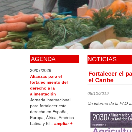
Skip
to
main
content
AGENDA
NOTICIAS
20/07/2026
Fortalecer el p
Alianzas para el
el Caribe
fortalecimiento del
derecho a la
08/10/2019
alimentación
Jornada internacional
Un informe de la FAO ana
para fortalecer este
derecho en España,
Europa, África, América
Latina y El...
ampliar +