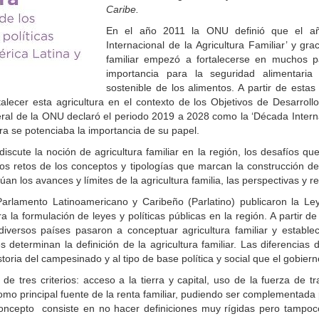
Caribe.
En el año 2011 la ONU definió que el añ
Internacional de la Agricultura Familiar’ y grac
familiar empezó a fortalecerse en muchos p
importancia para la seguridad alimentaria
sostenible de los alimentos. A partir de esta
talecer esta agricultura en el contexto de los Objetivos de Desarroll
al de la ONU declaró el periodo 2019 a 2028 como la ‘Década Internac
ra se potenciaba la importancia de su papel.
iscute la noción de agricultura familiar en la región, los desafíos que
os retos de los conceptos y tipologías que marcan la construcción de 
úan los avances y límites de la agricultura familia, las perspectivas y
arlamento Latinoamericano y Caribeño (Parlatino) publicaron la Ley
 la formulación de leyes y políticas públicas en la región. A partir de 
 diversos países pasaron a conceptuar agricultura familiar y estable
s determinan la definición de la agricultura familiar. Las diferencias d
toria del campesinado y al tipo de base política y social que el gobiern
de tres criterios: acceso a la tierra y capital, uso de la fuerza de tr
omo principal fuente de la renta familiar, pudiendo ser complementada p
concepto consiste en no hacer definiciones muy rígidas pero tampoc