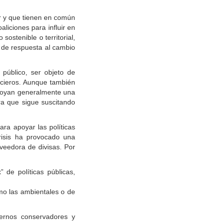
ar y que tienen en común
liciones para influir en
sostenible o territorial,
 de respuesta al cambio
o público, ser objeto de
ncieros. Aunque también
 apoyan generalmente una
rra que sigue suscitando
ra apoyar las políticas
crisis ha provocado una
oveedora de divisas. Por
” de políticas públicas,
como las ambientales o de
iernos conservadores y