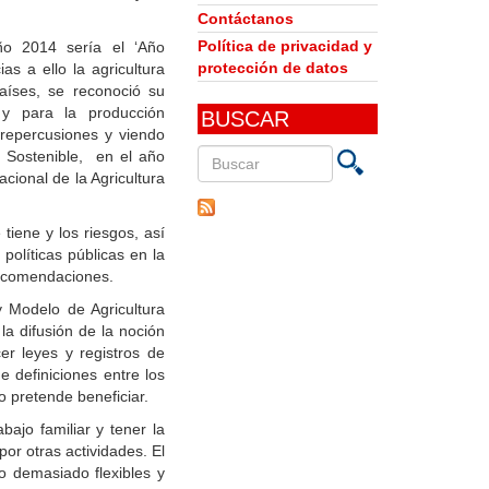
Contáctanos
Política de privacidad y
o 2014 sería el ‘Año
protección de datos
ias a ello la agricultura
aíses, se reconoció su
 y para la producción
BUSCAR
s repercusiones y viendo
o Sostenible, en el año
ional de la Agricultura
Buscar
en
 tiene y los riesgos, así
este
políticas públicas en la
sitio
 recomendaciones.
 Modelo de Agricultura
la difusión de la noción
cer leyes y registros de
e definiciones entre los
o pretende beneficiar.
abajo familiar y tener la
or otras actividades. El
o demasiado flexibles y