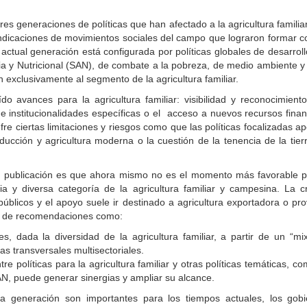
tres generaciones de políticas que han afectado a la agricultura famili
indicaciones de movimientos sociales del campo que lograron formar coa
actual generación está configurada por políticas globales de desarrollo 
ia y Nutricional (SAN), de combate a la pobreza, de medio ambiente y
n exclusivamente al segmento de la agricultura familiar.
ído avances para la agricultura familiar: visibilidad y reconocimient
de institucionalidades específicas o el acceso a nuevos recursos fina
 sufre ciertas limitaciones y riesgos como que las políticas focalizadas
ducción y agricultura moderna o la cuestión de la tenencia de la tie
a publicación es que ahora mismo no es el momento más favorable pa
ia y diversa categoría de la agricultura familiar y campesina. La 
úblicos y el apoyo suele ir destinado a agricultura exportadora o pr
ie de recomendaciones como:
s, dada la diversidad de la agricultura familiar, a partir de un “mix
s transversales multisectoriales.
ntre políticas para la agricultura familiar y otras políticas temáticas, 
AN, puede generar sinergias y ampliar su alcance.
era generación son importantes para los tiempos actuales, los gob