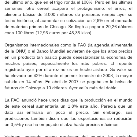
del último año, que en el trigo ronda el 100%. Pero en las últimas
semanas, otro cereal acapara el protagonismo: el arroz, el
alimento básico de 3.000 millones de personas rompió ayer su
techo histórico, al aumentar su cotización un 2,8% en el mercado
de materias primas de Chicago. Se llegó a pagar a 20,26 dólares
cada 100 libras (12,93 euros por 45,35 kilos).
Organismos internacionales como la FAO (la agencia alimentaria
de la ONU) o el Banco Mundial advierten de que los altos precios
en un producto tan básico puede desestabilizar la economía de
muchos países, especialmente los más pobres. El repunte
registrado ayer por el arroz no es un hecho aislado. Su valor se
ha elevado un 42% durante el primer trimestre de 2008, la mayor
subida en 14 años. En abril de 2007 se pagaba en la bolsa de
futuros de Chicago a 10 dólares. Ayer valía más del doble.
La FAO anunció hace unos días que la producción en el mundo
de este cereal aumentaría un 1,8% este año. Parecía que un
dato así enfriaría un poco el precio. Sin embargo, sus
predicciones también dicen que las exportaciones se reducirán
un 3,5% y eso ha empujado el alza hasta precios máximos.
Vietnam, segundo mayor productor del mundo, ha decidido