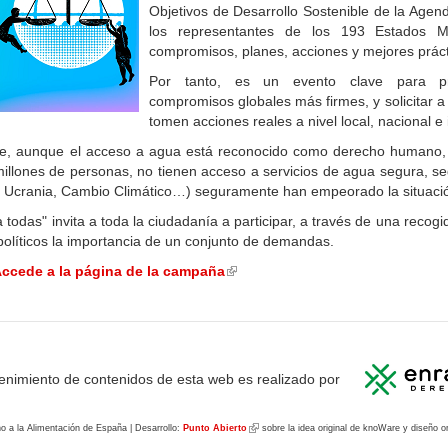
Objetivos de Desarrollo Sostenible de la Agend
los representantes de los 193 Estados M
compromisos, planes, acciones y mejores práct
Por tanto, es un evento clave para p
compromisos globales más firmes, y solicitar 
tomen acciones reales a nivel local, nacional e 
e, aunque el acceso a agua está reconocido como derecho humano, 
millones de personas, no tienen acceso a servicios de agua segura, s
D, Ucrania, Cambio Climático…) seguramente han empeorado la situaci
odas" invita a toda la ciudadanía a participar, a través de una recogi
políticos la importancia de un conjunto de demandas.
ccede a la página de la campaña
(link
is
external)
enimiento de contenidos de esta web es realizado por
o a la Alimentación de España | Desarrollo:
Punto Abierto
(link
sobre la idea original de knoWare y diseño o
is