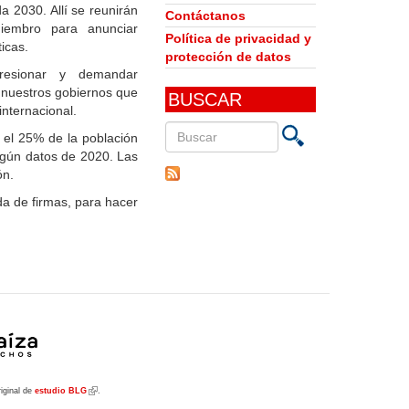
a 2030. Allí se reunirán
Contáctanos
iembro para anunciar
Política de privacidad y
icas.
protección de datos
resionar y demandar
a nuestros gobiernos que
BUSCAR
internacional.
el 25% de la población
egún datos de 2020. Las
Buscar
ón.
en
este
da de firmas, para hacer
sitio
riginal de
estudio BLG
(link
.
is