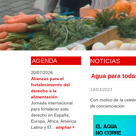
Skip
to
main
content
AGENDA
NOTICIAS
20/07/2026
Agua para toda
Alianzas para el
fortalecimiento del
14/03/2023
derecho a la
alimentación
Con motivo de la cele
Jornada internacional
de concienciación
para fortalecer este
derecho en España,
Europa, África, América
Latina y El...
ampliar +