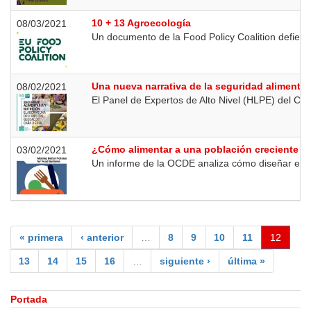
10 + 13 Agroecología
08/03/2021
Un documento de la Food Policy Coalition defiend
Una nueva narrativa de la seguridad alimentari
08/02/2021
El Panel de Expertos de Alto Nivel (HLPE) del Co
¿Cómo alimentar a una población creciente si
03/02/2021
Un informe de la OCDE analiza cómo diseñar e im
« primera
‹ anterior
…
8
9
10
11
12
13
14
15
16
…
siguiente ›
última »
Portada