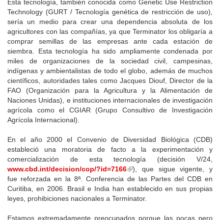
Esta tecnología, también conocida como Genetic Use Restriction
Technology (GURT / Tecnología genética de restricción de uso),
sería un medio para crear una dependencia absoluta de los
agricultores con las compañías, ya que Terminator los obligaría a
comprar semillas de las empresas ante cada estación de
siembra. Esta tecnología ha sido ampliamente condenada por
miles de organizaciones de la sociedad civil, campesinas,
indígenas y ambientalistas de todo el globo, además de muchos
científicos, autoridades tales como Jacques Diouf, Director de la
FAO (Organización para la Agricultura y la Alimentación de
Naciones Unidas), e instituciones internacionales de investigación
agrícola como el CGIAR (Grupo Consultivo de Investigación
Agrícola Internacional).
En el año 2000 el Convenio de Diversidad Biológica (CDB)
estableció una moratoria de facto a la experimentación y
comercialización de esta tecnología (decisión V/24,
www.cbd.int/decision/cop/?id=7166
(link
), que sigue vigente, y
fue reforzada en la 8ª. Conferencia de las Partes del CDB en
is
Curitiba, en 2006. Brasil e India han establecido en sus propias
external)
leyes, prohibiciones nacionales a Terminator.
Estamos extremadamente preocupados porque las pocas pero