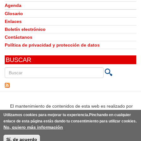
Agenda
Glosario
Enlaces
Boletín electrónico
Contáctanos
Política de privacidad y protección de datos
BUSCAR
Buscar
en
este
sitio
El mantenimiento de contenidos de esta web es realizado por
Utilizamos cookies para mejorar tu experiencia.Pinchando en cualquier
enlace de esta página estás dando tu consentimiento para utilizar cookies.
No, quiero más información
© Observatorio del Derecho a la Alimentación de España | Desarrollo:
Punto Abierto
(link
sobre la
idea original de knoWare y diseño original de
estudio BLG
(link
.
is
Sí, de acuerdo
is
external)