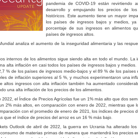
pandemia de COVID-19 están revirtiendo 
desarrollo y empujando los precios de lo
históricos. Este aumento tiene un mayor imp
los países de ingresos bajos y medios, y
porcentaje de sus ingresos en alimentos q
países de ingresos altos.
undial analiza el aumento de la inseguridad alimentaria y las respu
cios internos de los alimentos sigue siendo alta en todo el mundo. La i
na alta inflación en casi todos los países de ingresos bajos y medios.
92,7 % de los países de ingresos medio-bajos y el 89 % de los países 
les de inflación superiores al 5 %, y muchos experimentaron una infla
e altos ingresos con alta inflación también ha aumentado considera
o una alta inflación de los precios de los alimentos.
e 2022, el Índice de Precios Agrícolas fue un 1% más alto que dos sem
n un 2% más altos, en comparación con enero de 2022, mientras que lo
paración con el promedio de enero de 2021, los índices de precios de
s que el índice de precios del arroz es un 16 % más bajo.
ts Outlook de abril de 2022, la guerra en Ucrania ha alterado los
 consumo de materias primas de manera que mantendrá los precios en