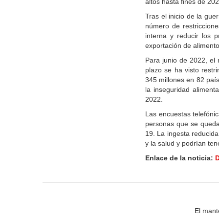
altos hasta fines de 202
Tras el inicio de la gue
número de restriccione
interna y reducir los
exportación de aliment
Para junio de 2022, el
plazo se ha visto rest
345 millones en 82 paí
la inseguridad aliment
2022.
Las encuestas telefóni
personas que se queda
19. La ingesta reducid
y la salud y podrían te
Enlace de la noticia:
D
El mant