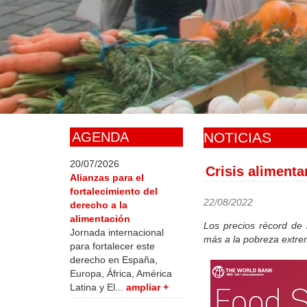
Skip
to
main
content
AGENDA
NOTICIAS
20/07/2026
Crisis alimenta
Alianzas para el
fortalecimiento del
22/08/2022
derecho a la
alimentación
Los precios récord de
Jornada internacional
más a la pobreza extrem
para fortalecer este
derecho en España,
Europa, África, América
Latina y El...
ampliar +