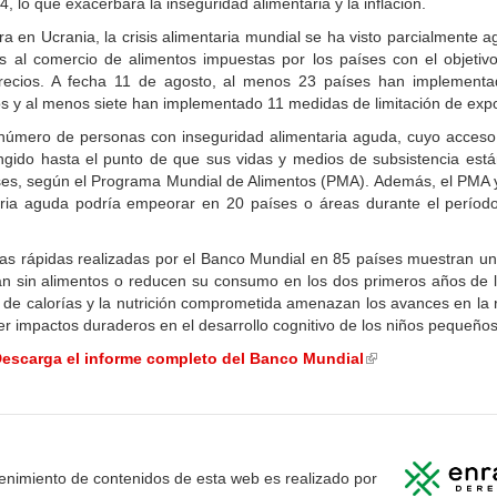
4, lo que exacerbará la inseguridad alimentaria y la inflación.
rra en Ucrania, la crisis alimentaria mundial se ha visto parcialmente 
s al comercio de alimentos impuestas por los países con el objetiv
 precios. A fecha 11 de agosto, al menos 23 países han implementa
os y al menos siete han implementado 11 medidas de limitación de exp
 número de personas con inseguridad alimentaria aguda, cuyo acceso 
ringido hasta el punto de que sus vidas y medios de subsistencia est
ses, según el Programa Mundial de Alimentos (PMA). Además, el PMA y
aria aguda podría empeorar en 20 países o áreas durante el períod
cas rápidas realizadas por el Banco Mundial en 85 países muestran un 
n sin alimentos o reducen su consumo en los dos primeros años de
a de calorías y la nutrición comprometida amenazan los avances en la 
ner impactos duraderos en el desarrollo cognitivo de los niños pequeños
escarga el informe completo del Banco Mundial
(link
is
external)
enimiento de contenidos de esta web es realizado por