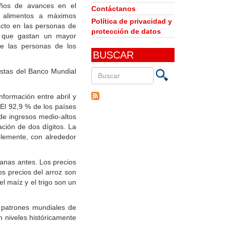
años de avances en el
Contáctanos
s alimentos a máximos
Política de privacidad y
acto en las personas de
protección de datos
a que gastan un mayor
ue las personas de los
BUSCAR
estas del Banco Mundial
Buscar
nformación entre abril y
en
 El 92,9 % de los países
este
de ingresos medio-altos
sitio
ción de dos dígitos. La
blemente, con alrededor
anas antes. Los precios
s precios del arroz son
l maíz y el trigo son un
 patrones mundiales de
 niveles históricamente