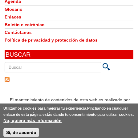
Agenda
Glosario
Enlaces
Boletín electrónico
Contáctanos
Política de privacidad y protección de datos
BUSCAR
Buscar
en
este
sitio
El mantenimiento de contenidos de esta web es realizado por
Utilizamos cookies para mejorar tu experiencia.Pinchando en cualquier
enlace de esta página estás dando tu consentimiento para utilizar cookies.
No, quiero más información
© Observatorio del Derecho a la Alimentación de España | Desarrollo:
Punto Abierto
(link
sobre la
idea original de knoWare y diseño original de
estudio BLG
(link
.
is
Sí, de acuerdo
is
external)
external)