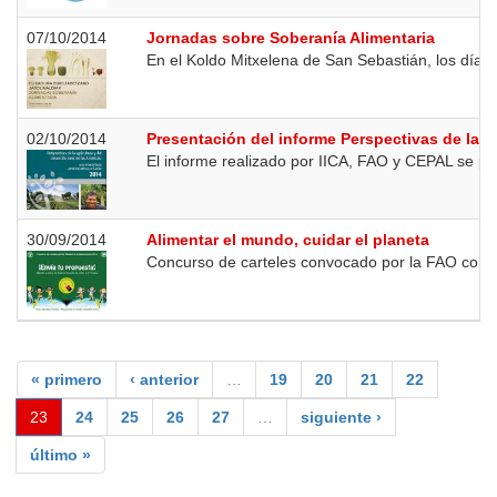
07/10/2014
Jornadas sobre Soberanía Alimentaria
En el Koldo Mitxelena de San Sebastián, los días 
02/10/2014
Presentación del informe Perspectivas de la ag
El informe realizado por IICA, FAO y CEPAL se pres
30/09/2014
Alimentar el mundo, cuidar el planeta
Concurso de carteles convocado por la FAO con mo
« primero
‹ anterior
…
19
20
21
22
23
24
25
26
27
…
siguiente ›
último »