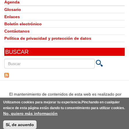
Agenda
Glosario
Enlaces
Boletín electrónico
Contáctanos
Política de privacidad y protección de datos
BUSCAR
Buscar
en
este
sitio
El mantenimiento de contenidos de esta web es realizado por
Utilizamos cookies para mejorar tu experiencia.Pinchando en cualquier
enlace de esta página estás dando tu consentimiento para utilizar cookies.
No, quiero más información
© Observatorio del Derecho a la Alimentación de España | Desarrollo:
Punto Abierto
(link
sobre la
idea original de knoWare y diseño original de
estudio BLG
(link
.
is
Sí, de acuerdo
is
external)
external)