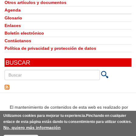
Otros artículos y documentos
Agenda
Glosario
Enlaces
Boletín electrónico
Contáctanos
Política de privacidad y protección de datos
BUSCAR
Buscar
en
este
sitio
El mantenimiento de contenidos de esta web es realizado por
Utilizamos cookies para mejorar tu experiencia.Pinchando en cualquier
enlace de esta página estás dando tu consentimiento para utilizar cookies.
No, quiero más información
© Observatorio del Derecho a la Alimentación de España | Desarrollo:
Punto Abierto
(link
sobre la
idea original de knoWare y diseño original de
estudio BLG
(link
.
is