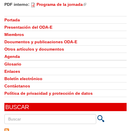
is
PDF interno:
Programa de la jornada
(link
external)
is
external)
Portada
Presentación del ODA-E
Miembros
Documentos y publicaciones ODA-E
Otros artículos y documentos
Agenda
Glosario
Enlaces
Boletín electrónico
Contáctanos
Política de privacidad y protección de datos
BUSCAR
Buscar