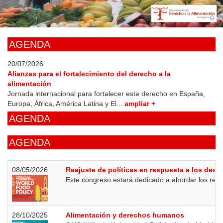
Skip
to
main
content
AGENDA
20/07/2026
Alianzas para el fortalecimiento del derecho a la
alimentación
Jornada internacional para fortalecer este derecho en España,
Europa, África, América Latina y El...
ampliar +
AGENDA
AGENDA
08/05/2026
Reajuste de políticas en respuesta a los desa
Este congreso estará dedicado a abordar los retos a
28/10/2025
Alimentación y derechos humanos