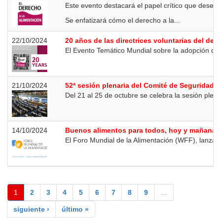
Este evento destacará el papel crítico que desem
Se enfatizará cómo el derecho a la...
22/10/2024
20 años de las directrices voluntarias del der
El Evento Temático Mundial sobre la adopción de l
21/10/2024
52ª sesión plenaria del Comité de Seguridad A
Del 21 al 25 de octubre se celebra la sesión plena
14/10/2024
Buenos alimentos para todos, hoy y mañana
El Foro Mundial de la Alimentación (WFF), lanzado
1
2
3
4
5
6
7
8
9
…
siguiente ›
último »