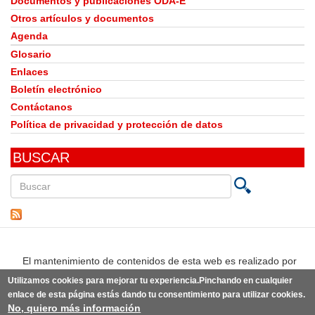
Documentos y publicaciones ODA-E
Otros artículos y documentos
Agenda
Glosario
Enlaces
Boletín electrónico
Contáctanos
Política de privacidad y protección de datos
BUSCAR
Buscar
en
este
sitio
El mantenimiento de contenidos de esta web es realizado por
Utilizamos cookies para mejorar tu experiencia.Pinchando en cualquier
enlace de esta página estás dando tu consentimiento para utilizar cookies.
No, quiero más información