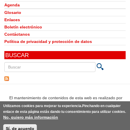
Agenda
Glosario
Enlaces
Boletín electrónico
Contáctanos
Política de privacidad y protección de datos
BUSCAR
Buscar
en
este
sitio
El mantenimiento de contenidos de esta web es realizado por
Utilizamos cookies para mejorar tu experiencia.Pinchando en cualquier
enlace de esta página estás dando tu consentimiento para utilizar cookies.
No, quiero más información
© Observatorio del Derecho a la Alimentación de España | Desarrollo:
Punto Abierto
(link
sobre la
idea original de knoWare y diseño original de
estudio BLG
(link
.
is
Sí, de acuerdo
is
external)