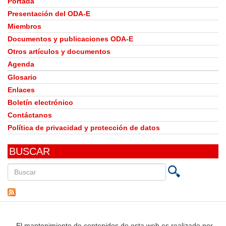
Portada
Presentación del ODA-E
Miembros
Documentos y publicaciones ODA-E
Otros artículos y documentos
Agenda
Glosario
Enlaces
Boletín electrónico
Contáctanos
Política de privacidad y protección de datos
BUSCAR
Buscar
en
este
sitio
El mantenimiento de contenidos de esta web es realizado por